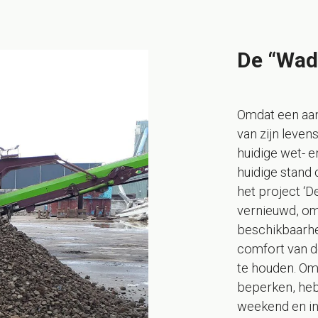
De “Wad
Omdat een aan
van zijn leve
huidige wet- e
huidige stand
het project ‘D
vernieuwd, o
beschikbaarhei
comfort van d
te houden. Om 
beperken, he
weekend en in