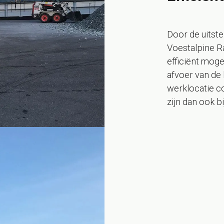
Door de uits
Voestalpine R
efficiënt moge
afvoer van de 
werklocatie co
zijn dan ook bi