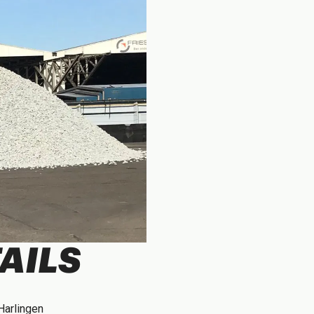
AILS
Harlingen