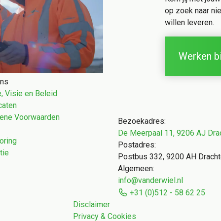
op zoek naar n
willen leveren.
Werken bi
ons
, Visie en Beleid
icaten
ene Voorwaarden
Bezoekadres:
De Meerpaal 11, 9206 AJ Dra
oring
Postadres:
tie
Postbus 332, 9200 AH Drach
Algemeen:
info@vanderwiel.nl
+31 (0)512 - 58 62 25
Disclaimer
Privacy & Cookies