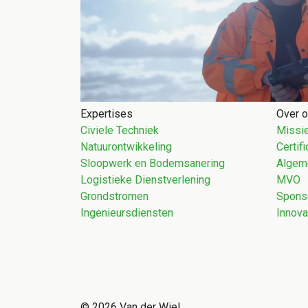
Expertises
Over 
Civiele Techniek
Missie
Natuurontwikkeling
Certif
Sloopwerk en Bodemsanering
Algem
Logistieke Dienstverlening
MVO
Grondstromen
Spons
Ingenieursdiensten
Innova
© 2026 Van der Wiel