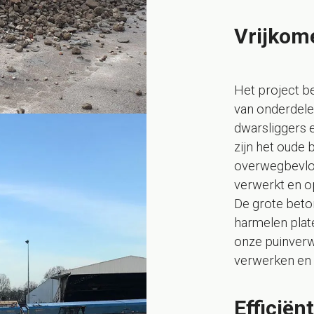
Vrijkom
Het project b
van onderdelen
dwarsliggers 
zijn het oude 
overwegbevloe
verwerkt en o
De grote bet
harmelen plate
onze puinverw
verwerken en 
Efficiën