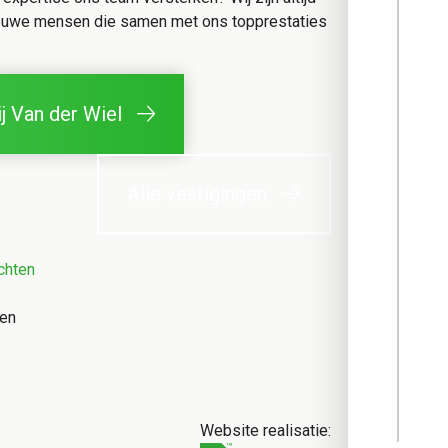
ieuwe mensen die samen met ons topprestaties
j Van der Wiel
Alle vestigingen
chten
ten
Website realisatie: